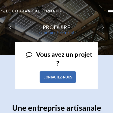
P
R
O
D
U
I
R
E
s
a
p
r
o
p
r
e
é
l
e
c
t
r
i
c
i
t
é
Vous avez un projet
?
CONTACTEZ-NOUS
Une entreprise artisanale