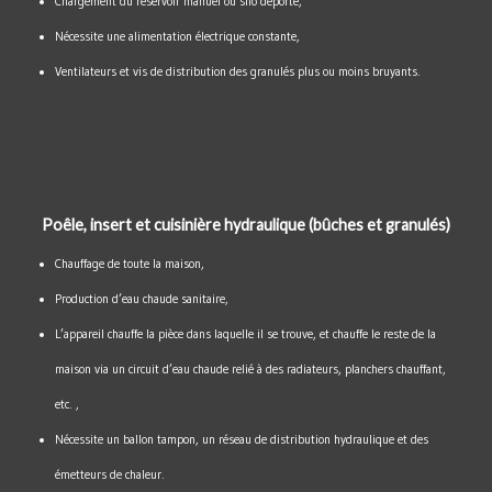
Chargement du réservoir manuel ou silo déporté,
Nécessite une alimentation électrique constante,
Ventilateurs et vis de distribution des granulés plus ou moins bruyants.
Poêle, insert et cuisinière hydraulique (bûches et granulés)
Chauffage de toute la maison,
Production d’eau chaude sanitaire,
L’appareil chauffe la pièce dans laquelle il se trouve, et chauffe le reste de la
maison via un circuit d’eau chaude relié à des radiateurs, planchers chauffant,
etc. ,
Nécessite un ballon tampon, un réseau de distribution hydraulique et des
émetteurs de chaleur.