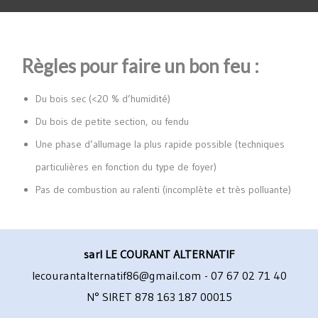
Règles pour faire un bon feu :
Du bois sec (<20 % d’humidité)
Du bois de petite section, ou fendu
Une phase d’allumage la plus rapide possible (techniques
particulières en fonction du type de foyer)
Pas de combustion au ralenti (incomplète et très polluante)
sarl LE COURANT ALTERNATIF
lecourantalternatif86@gmail.com - 07 67 02 71 40
N° SIRET 878 163 187 00015